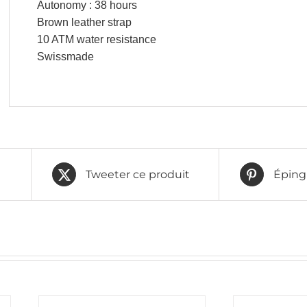
Autonomy : 38 hours
Brown leather strap
10 ATM water resistance
Swissmade
Tweeter ce produit
Épingl