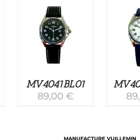
/
AJOUTER AU PANIER
/
AJO
APERÇU
MV4041BL01
MV40
89,00
€
89
MANUFACTURE VUILLEMIN