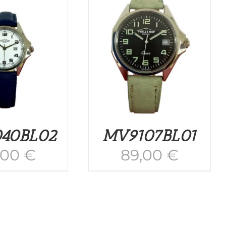
UTER AU PANIER
/
APERÇU
40BL02
MV9107BL01
,00
€
89,00
€