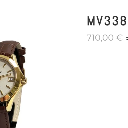
MV338
710,00
€
R