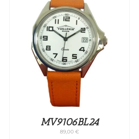
MV9106BL24
89,00
€