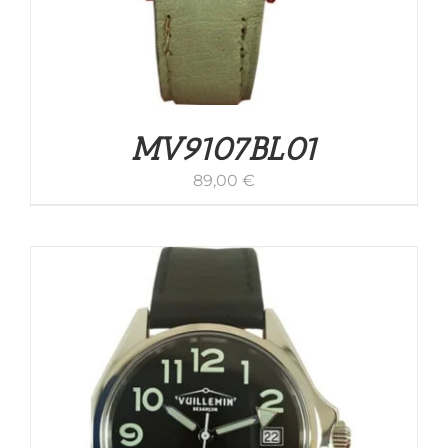
MV9107BL01
89,00
€