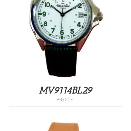
MV9114BL29
89,00
€