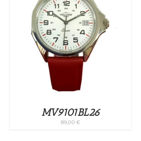
MV9101BL26
89,00
€