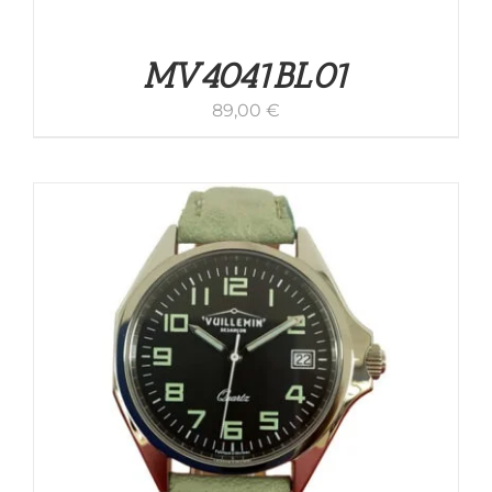
MV4041BL01
89,00
€