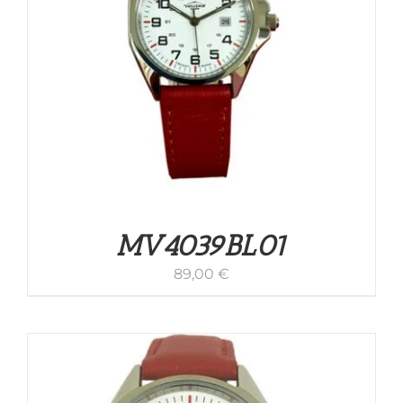
MV4039BL01
89,00
€